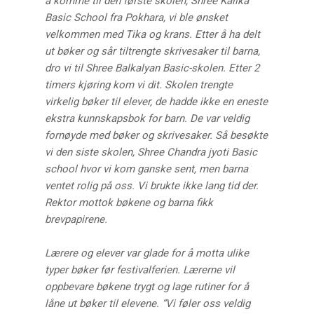
å komme til den første skolen, Shree Kalika
Basic School fra Pokhara, vi ble ønsket
velkommen med Tika og krans. Etter å ha delt
ut bøker og sår tiltrengte skrivesaker til barna,
dro vi til Shree Balkalyan Basic-skolen. Etter 2
timers kjøring kom vi dit. Skolen trengte
virkelig bøker til elever, de hadde ikke en eneste
ekstra kunnskapsbok for barn. De var veldig
fornøyde med bøker og skrivesaker. Så besøkte
vi den siste skolen, Shree Chandra jyoti Basic
school hvor vi kom ganske sent, men barna
ventet rolig på oss. Vi brukte ikke lang tid der.
Rektor mottok bøkene og barna fikk
brevpapirene.
Lærere og elever var glade for å motta ulike
typer bøker før festivalferien. Lærerne vil
oppbevare bøkene trygt og lage rutiner for å
låne ut bøker til elevene. “Vi føler oss veldig