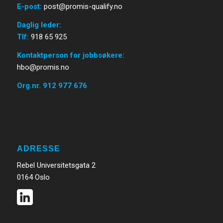
E-post
:
post@promis-qualify.no
Daglig leder:
Tlf:
918 65 925
Kontaktperson for jobbsøkere:
hbo@promis.no
Org.nr. 912 977 676
ADRESSE
Rebel Universitetsgata 2
0164 Oslo