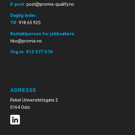
E-post
:
post@promis-qualify.no
Daglig leder:
Tlf:
918 65 925
Kontaktperson for jobbsøkere:
hbo@promis.no
Org.nr. 912 977 676
ADRESSE
Rebel Universitetsgata 2
0164 Oslo