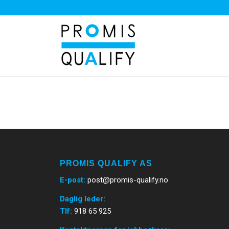
PROMIS QUALIFY AS
E-post
:
post@promis-qualify.no
Daglig leder:
Tlf:
918 65 925