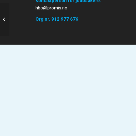
Kontaktperson for jobbsøkere:
hbo@promis.no
Org.nr. 912 977 676
Balansekunst