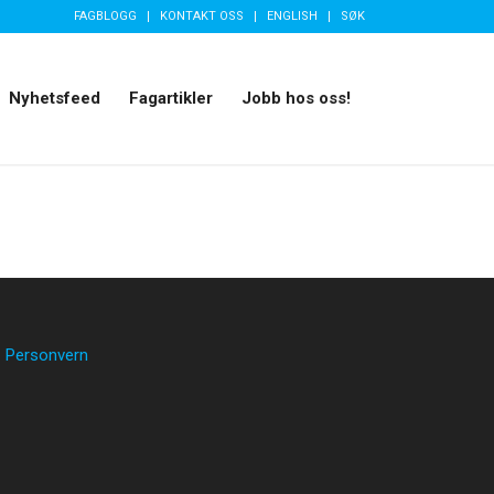
FAGBLOGG
KONTAKT OSS
ENGLISH
SØK
Nyhetsfeed
Fagartikler
Jobb hos oss!
Personvern