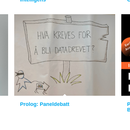
Prolog: Paneldebatt
P
B