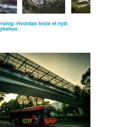
rolog: Hvordan teste et nytt
sykehus