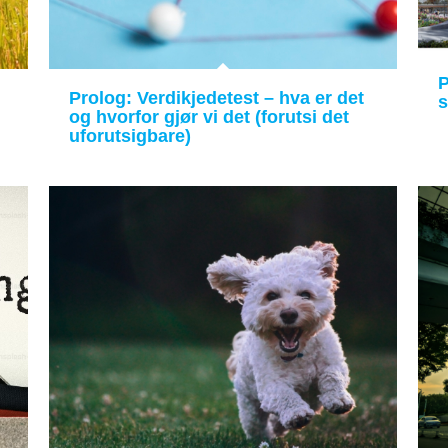
P
Prolog: Verdikjedetest – hva er det
og hvorfor gjør vi det (forutsi det
uforutsigbare)