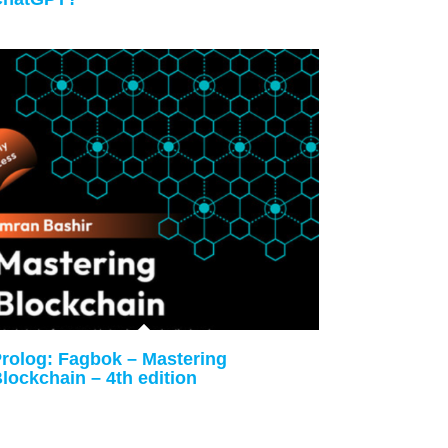
rolog: Fagbok – Mastering
lockchain – 4th edition