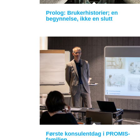
Prolog: Brukerhistorier; en
begynnelse, ikke en slutt
Første konsulentdag i PROMIS-
familien