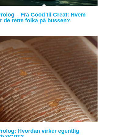
rolog – Fra Good til Great: Hvem
r de rette folka på bussen?
rolog: Hvordan virker egentlig
ChatGPT?