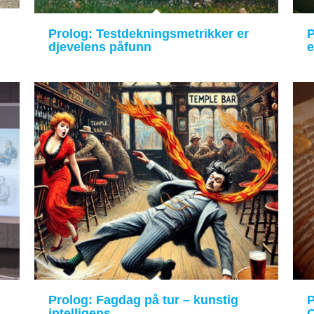
Prolog: Testdekningsmetrikker er
P
djevelens påfunn
e
Prolog: Fagdag på tur – kunstig
P
intelligens