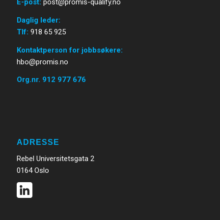
E-post
:
post@promis-qualify.no
Daglig leder:
Tlf:
918 65 925
Kontaktperson for jobbsøkere:
hbo@promis.no
Org.nr. 912 977 676
ADRESSE
Rebel Universitetsgata 2
0164 Oslo