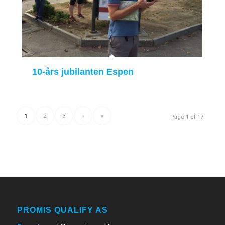
10-års jubilanten Espen
1
2
3
›
»
Page 1 of 17
PROMIS QUALIFY AS