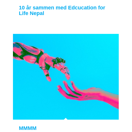
10 år sammen med Edcucation for
Life Nepal
MMMM