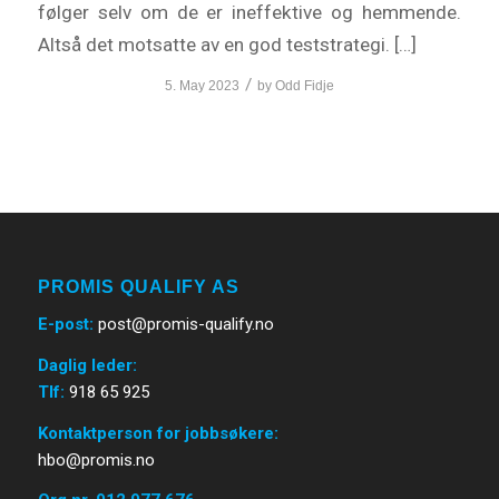
følger selv om de er ineffektive og hemmende.
Altså det motsatte av en god teststrategi. […]
/
5. May 2023
by
Odd Fidje
PROMIS QUALIFY AS
E-post
:
post@promis-qualify.no
Daglig leder:
Tlf:
918 65 925
Kontaktperson for jobbsøkere:
hbo@promis.no