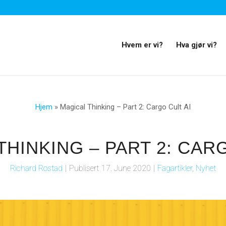
Hvem er vi?
Hva gjør vi?
Hjem
»
Magical Thinking – Part 2: Cargo Cult AI
THINKING – PART 2: CARG
Richard Rostad
|
Publisert
17. June 2020
|
Fagartikler
,
Nyhet