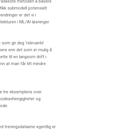
raskeste metoden å basere
sifikk submodell potensielt
endringer er det vi i
itekturen i ML/AI løsninger.
 som gir deg ‘relevante’
mere enn det som er mulig å
te til en langsom drift i
enn at man får litt mindre
 de tre eksemplene over
n kodeavhengigheter og
kode.
med treningsdataene egentlig er