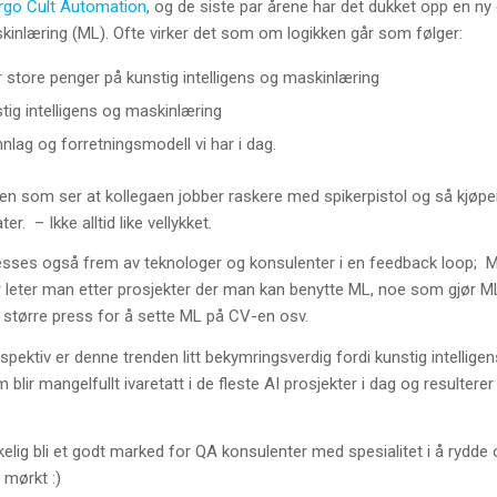
rgo Cult Automation
, og de siste par årene har det dukket opp en ny
skinlæring (ML). Ofte virker det som om logikken går som følger:
store penger på kunstig intelligens og maskinlæring
tig intelligens og maskinlæring
nlag og forretningsmodell vi har i dag.
ren som ser at kollegaen jobber raskere med spikerpistol og så kjøpe
r. – Ikke alltid like vellykket.
sses også frem av teknologer og konsulenter i en feedback loop; M
 leter man etter prosjekter der man kan benytte ML, noe som gjør 
r større press for å sette ML på CV-en osv.
rspektiv er denne trenden litt bekymringsverdig fordi kunstig intellig
 blir mangelfullt ivaretatt i de fleste AI prosjekter i dag og resultere
kelig bli et godt marked for QA konsulenter med spesialitet i å rydde
 mørkt :)