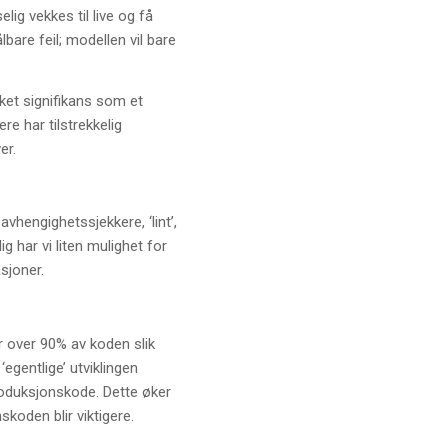
ig vekkes til live og få
bare feil; modellen vil bare
ket signifikans som et
re har tilstrekkelig
er.
vhengighetssjekkere, ‘lint’,
g har vi liten mulighet for
sjoner.
er over 90% av koden slik
egentlige’ utviklingen
roduksjonskode. Dette øker
skoden blir viktigere.