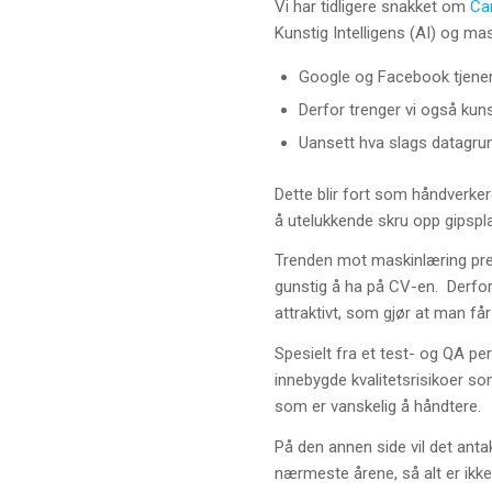
Vi har tidligere snakket om
Ca
Kunstig Intelligens (AI) og ma
Google og Facebook tjener 
Derfor trenger vi også kuns
Uansett hva slags datagrun
Dette blir fort som håndverke
å utelukkende skru opp gipsplate
Trenden mot maskinlæring pre
gunstig å ha på CV-en. Derfor
attraktivt, som gjør at man få
Spesielt fra et test- og QA pe
innebygde kvalitetsrisikoer som
som er vanskelig å håndtere.
På den annen side vil det anta
nærmeste årene, så alt er ikke