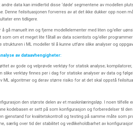
andre data kan imidlertid disse ‘døde’ segmentene av modellen plutsel
ne. Denne feilsituasjonen forverres av at det ikke dukker opp noen mål
ultater enn tidligere.
 å gå manuelt inn og fjerne modellelementer med liten og/eller uøns
 det som om et meget lite fåtall av data scientists og/eller programmere
strukturen i ML modeller til å kunne utføre slike analyser og oppgav
analyse av dataavhengigheter:
et av gode og velprøvde verktøy for statisk analyse; kompilatorer, a
 slike verktøy finnes per i dag for statiske analyser av data og følgeli
v ML algoritmer og derav større risiko for at det skal oppstå feilsitua
figurasjon den største delen av et maskinlæringsløp. I noen tilfelle 
ne kodebasen er sett på som konfigurasjon og forberedelser til den ‘
den gjenstand for kvalitetskontroll og testing på samme måte som p
ene, særlig over tid der stabilitet og vedlikeholdbarhet av konfigurasjon