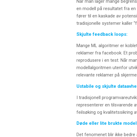
Når man lager mange begrens
en modell på resultatet fra en 
fører til en kaskade av potensi
tradisjonelle systemer kaller “
Skjulte feedback loops:
Mange ML algoritmer er koblet 
reklamer fra facebook. Et pro
reprodusere i en test. Når man
modellalgoritmen utenfor utvikl
relevante reklamer på skjermen 
Ustabile og skjulte dataavh
I tradisjonell programvareutvi
representerer en tilsvarende 
feilsøking og kvalitetssikring
Døde eller lite brukte mode
Det fenomenet blir ikke bedre 