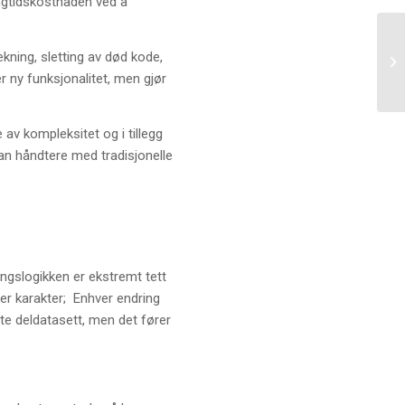
angtidskostnaden ved å
ekning, sletting av død kode,
r ny funksjonalitet, men gjør
av kompleksitet og i tillegg
an håndtere med tradisjonelle
ningslogikken er ekstremt tett
drer karakter; Enhver endring
te deldatasett, men det fører