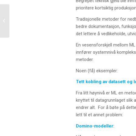
Begrepet teknisk gjeld ble in
prioritere kortsiktig produksjo
Fagkveld innen
Tradisjonelle metoder for nedbe
Virksomhetstest
bedre dokumentasjon, funksjone
det lettere å vedlikeholde, utv
En vesensforskjell mellom ML o
innfører systemnivå kompleksi
metoder.
Noen (få) eksempler:
Tett kobling av datasett og l
Fra litt høynivå er ML en metod
knyttet til datagrunnlaget slik
endrer alt. For å bøte på dett
lett til et annet problem:
Domino-modeller: