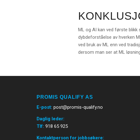
KONKLUSJ
ML og AI kan ved første blikk
dybdeforståelse av hverken ML 
ved bruk av ML enn ved tradis
dersom man ser at ML løsninge
PROMIS QUALIFY AS
E-post
:
post@promis-qualify.no
Daglig leder:
Tlf:
918 65 925
Kontaktperson for jobbsøkere: