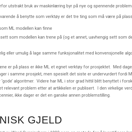
rfor utstrakt bruk av maskinlæring byr på nye og spennende problemst
varende å benytte som verktøy er det tre ting som må være på plass
 som ML modellen kan finne
asett som modellen kan trene på (og et annet, uavhengig sett som de
ig eller umulig å lage samme funksjonalitet med konvensjonelle algo
gene er på plass er ikke ML et egnet verktøy for prosjektet. Med dag
ger i samme prosjekt, men spesielt det siste er undervurdert fordi M
 ‘gode’ algoritmer. Videre har ML i stor grad hittil blitt benyttet i 
 et relevant problem etter at artikkelen er publisert. I den virkelige ve
cennier, ikke dager er det en ganske annen problemstilling.
NISK GJELD