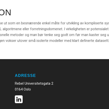
ON
 se ut som en besnærende enkel måte for utvikling av kompliserte s
algoritmene eller forretningsdomenet. I virkeligheten er potensialet f
jonelle metoder og man bør tenke seg godt om før man kaster seg uk
n vokser utover små isolerte modeller med klart definerte datasett
ADRESSE
Rebel Universitetsgata 2
0164 Oslo