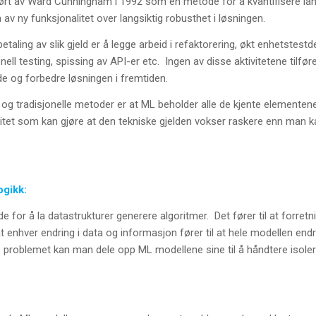
nført av Ward Cunningham i 1992 som en metode for å kvantifisere l
n av ny funksjonalitet over langsiktig robusthet i løsningen.
taling av slik gjeld er å legge arbeid i refaktorering, økt enhetstestd
ll testing, spissing av API-er etc. Ingen av disse aktivitetene tilføre
ide og forbedre løsningen i fremtiden.
g tradisjonelle metoder er at ML beholder alle de kjente elementene 
tet som kan gjøre at den tekniske gjelden vokser raskere enn man k
ogikk:
e for å la datastrukturer generere algoritmer. Det fører til at forret
 at enhver endring i data og informasjon fører til at hele modellen en
e problemet kan man dele opp ML modellene sine til å håndtere isoler