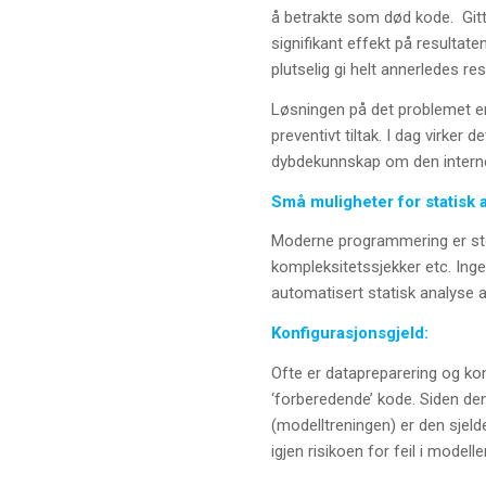
å betrakte som død kode. Gitt 
signifikant effekt på resultate
plutselig gi helt annerledes res
Løsningen på det problemet er
preventivt tiltak. I dag virker
dybdekunnskap om den interne 
Små muligheter for statisk 
Moderne programmering er støtt
kompleksitetssjekker etc. Ingen
automatisert statisk analyse a
Konfigurasjonsgjeld:
Ofte er datapreparering og kon
‘forberedende’ kode. Siden den
(modelltreningen) er den sjel
igjen risikoen for feil i modell