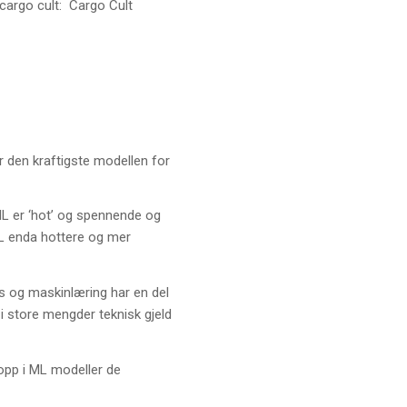
 cargo cult: Cargo Cult
r den kraftigste modellen for
L er ‘hot’ og spennende og
ML enda hottere og mer
ens og maskinlæring har en del
r i store mengder teknisk gjeld
 opp i ML modeller de