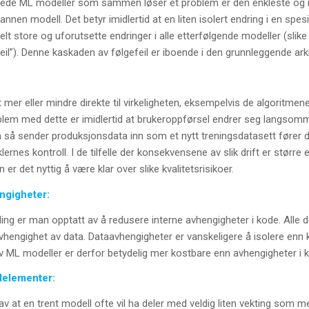
ede ML modeller som sammen løser et problem er den enkleste og 
annen modell. Det betyr imidlertid at en liten isolert endring i en spe
elt store og uforutsette endringer i alle etterfølgende modeller (slike 
feil”). Denne kaskaden av følgefeil er iboende i den grunnleggende ark
mer eller mindre direkte til virkeligheten, eksempelvis de algoritmene
blem med dette er imidlertid at brukeroppførsel endrer seg langsom
 så sender produksjonsdata inn som et nytt treningsdatasett fører det
ernes kontroll. I de tilfelle der konsekvensene av slik drift er større 
er det nyttig å være klar over slike kvalitetsrisikoer.
engigheter:
kling er man opptatt av å redusere interne avhengigheter i kode. Alle
avhengighet av data. Dataavhengigheter er vanskeligere å isolere en
 av ML modeller er derfor betydelig mer kostbare enn avhengigheter i 
llelementer:
av at en trent modell ofte vil ha deler med veldig liten vekting som 