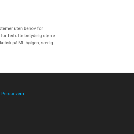
ystemer uten behov for
or feil ofte betydelig større
ritisk på ML bølgen, særlig
.
Personvern