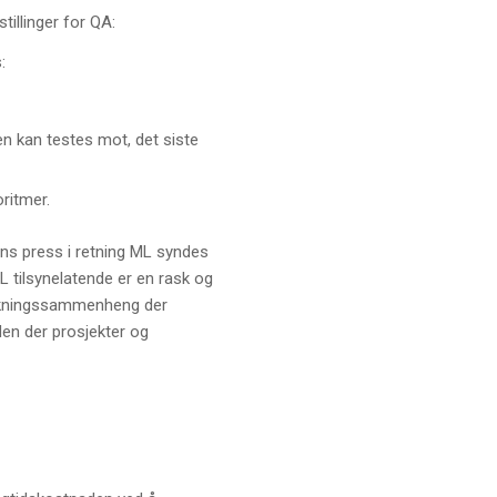
illinger for QA:
:
n kan testes mot, det siste
ritmer.
ens press i retning ML syndes
L tilsynelatende er en rask og
forskningssammenheng der
rden der prosjekter og