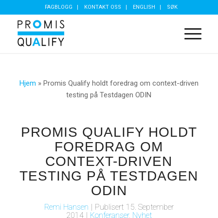
FAGBLOGG
KONTAKT OSS
ENGLISH
SØK
Hjem
»
Promis Qualify holdt foredrag om context-driven
testing på Testdagen ODIN
PROMIS QUALIFY HOLDT
FOREDRAG OM
CONTEXT-DRIVEN
TESTING PÅ TESTDAGEN
ODIN
Remi Hansen
|
Publisert
15. September
2014
|
Konferanser
,
Nyhet