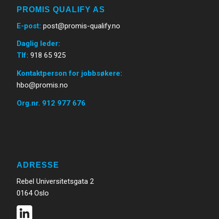
PROMIS QUALIFY AS
E-post
:
post@promis-qualify.no
Daglig leder:
Tlf:
918 65 925
Kontaktperson for jobbsøkere:
hbo@promis.no
Org.nr. 912 977 676
ADRESSE
Rebel Universitetsgata 2
0164 Oslo