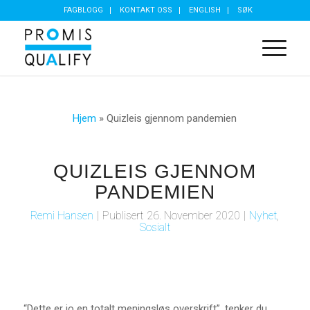
FAGBLOGG
KONTAKT OSS
ENGLISH
SØK
Hjem
»
Quizleis gjennom pandemien
QUIZLEIS GJENNOM
PANDEMIEN
Remi Hansen
|
Publisert
26. November 2020
|
Nyhet
,
Sosialt
“Dette er jo en totalt meningsløs overskrift”, tenker du