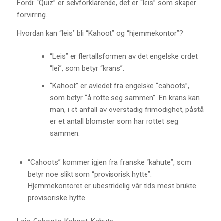
Fordi: “Quiz” er selvforklarende, det er “leis” som skaper
forvirring.
Hvordan kan “leis” bli “Kahoot” og “hjemmekontor”?
“Leis” er flertallsformen av det engelske ordet
“lei”, som betyr “krans”.
“Kahoot” er avledet fra engelske “cahoots”,
som betyr “å rotte seg sammen”. En krans kan
man, i et anfall av overstadig frimodighet, påstå
er et antall blomster som har rottet seg
sammen.
“Cahoots” kommer igjen fra franske “kahute”, som
betyr noe slikt som “provisorisk hytte”.
Hjemmekontoret er ubestridelig vår tids mest brukte
provisoriske hytte.
Leis-Cahoots-Kahoot-Kahute