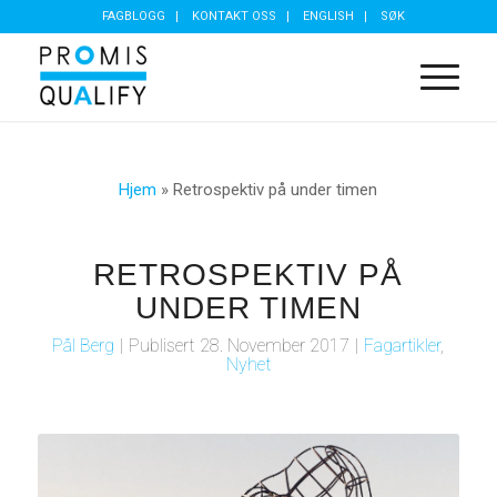
FAGBLOGG
KONTAKT OSS
ENGLISH
SØK
Hjem
»
Retrospektiv på under timen
RETROSPEKTIV PÅ
UNDER TIMEN
Pål Berg
|
Publisert
28. November 2017
|
Fagartikler
,
Nyhet