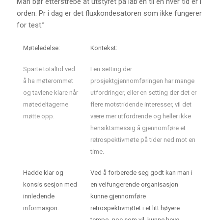
Man bør etterstrebe at utstyret på lab’en til en hver tid er i
orden. Pr i dag er det fluxkondesatoren som ikke fungerer
for test.”
Møteledelse:
Kontekst:
Sparte totaltid ved
I en setting der
å ha møterommet
prosjektgjennomføringen har mange
og tavlene klare når
utfordringer, eller en setting der det er
møtedeltagerne
flere motstridende interesser, vil det
møtte opp.
være mer utfordrende og heller ikke
hensiktsmessig å gjennomføre et
retrospektivmøte på tider ned mot en
time.
Hadde klar og
Ved å forberede seg godt kan man i
konsis sesjon med
en velfungerende organisasjon
innledende
kunne gjennomføre
informasjon.
retrospektivmøtet i et litt høyere
tempo, noe som vil kunne heve