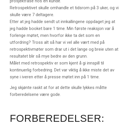
prosjektfase hos en kunde.
Retrospektivet skulle omhandle et tidsrom på 3 uker, og vi
skulle være 7 deltagere.
Etter at jeg hadde sendt ut innkallingene oppdaget jeg at
jeg hadde booket bare 1 time. Min første reaksjon var å
forlenge møtet, men hvorfor ikke ta det som en
utfordring? Tross alt så har vi vel alle vært med på
retrospektivmøter som drar ut i det lange og breie uten at
resultatet blir så mye bedre av den grunn.
Målet med retrospektiv er som kjent å gi innspill til
kontinuerlig forbedring. Det var viktig å ikke miste det av
syne i iveren etter å presse møtet inn på 1 time.
Jeg skjønte raskt at for at dette skulle lykkes måtte
forberedelsene være gode.
FORBEREDELSER: