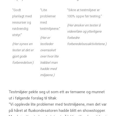
“Godt
“Lite
“Sikre at testmiljøer er
planlagt med
problemer
100% oppe før testing.”
ressurser og
med
(Her ønsker en tester å
nødvendig
testmiljøene.”
videreføre og ytterligere
utstyr.”
(Her er
forbedre
(Her synes en
testleder
forberedelsesaktivitetene.)
tester at det er
overrasket
gjort gode
over hvor lite
forberedelser.)
trøbbel man
hadde med
miljøene.)
Testmiljøer pekte seg ut som ett av temaene og munnet
ut i følgende forslag til tiltak:
“Vi opplevde lite problemer med testmiljøene, men det var
på håret at fluxkondesatoren hadde blitt en showstopper.