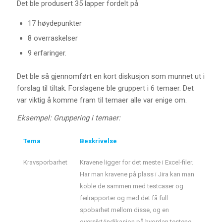
Det ble produsert 35 lapper fordelt på
17 høydepunkter
8 overraskelser
9 erfaringer.
Det ble så gjennomført en kort diskusjon som munnet ut i
forslag til tiltak. Forslagene ble gruppert i 6 temaer. Det
var viktig å komme fram til temaer alle var enige om.
Eksempel: Gruppering i temaer:
Tema
Beskrivelse
Kravsporbarhet
Kravene ligger for det meste i Excel-filer.
Har man kravene på plass i Jira kan man
koble de sammen med testcaser og
feilrapporter og med det få full
spobarhet mellom disse, og en
oversikt/indikasjon på hvordan testene