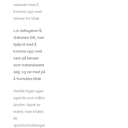
seansen med å
komme opp med
temaer for tiltak.
Lot deltagerne få
diskutere fritt, men
hjalp til med å
komme opp med
navn på temaer
som materialiserte
seg, og var med på
å formulere tiltak.
Hadde ingen egen
agenda som måtte
landes i løpet av
møtet, men brukte
litt
spissformuleringer