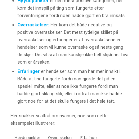
Høydepunkter
er den mest positive kategorien, her
kom det innspill på ting som fungerte etter
forventningene fordi noen hadde gjort en bra innsats.
Overraskelser:
Her kom det både negative og
positive overraskelser. Det mest tydelige skillet på
overraskelser og erfaringer er at overraskelsene er
hendelser som vil kunne overraske også neste gang
de skjer. Det vil si at man kanskje ikke helt skjønner hva
som er årsaken.
Erfaringer
er hendelser som man har mer innsikt i.
Både at ting fungerte fordi man gjorde det på en
spesiell måte, eller at noe ikke fungerte fordi man
hadde gjort slik og slik, eller fordi at man ikke hadde
gjort noe for at det skulle fungere i det hele tatt.
Her snakker vi altså om nyanser, noe som dette
eksempelet illustrerer:
Høydepunkter
Overraskelser
Erfaringer