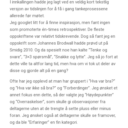
I innkallingen hadde jeg lagt ved en veldig kort tekstlig
versjon av tidslinjen for å få i gang tankeprosessene
allerede før møtet.
Jeg googlet litt for å finne inspirasjon, men fant ingen
som promoterte én-times retrospektiver. De fleste
oppskriftene var relativt tidskrevende. Dog så fant jeg en
oppskrift som Johannes Brodwall hadde prøvd ut på
Smidig 2010. Og da spesielt noe han kalte “Tenke og
svare”, “3×3 spørsmål”, “Snakke og lytte”. Jeg så jo fort at
dette ville ta altfor lang tid, men hva om vi tok ut deler av
disse og gjorde alt på en gang?
Ofte har jeg opplevd at man har gruppert i “Hva var bra?”
og “Hva var ikke så bra?” og “Forberdinger”. Jeg ønsket et
annet fokus enn dette, så der valgte jeg “Høydepunkter”
og “Overraskelser”, som skulle gi observasjoner fra
deltagerne uten at de trengte å sette pluss eller minus
foran. Jeg ønsket også at deltagerne skulle se framover,
og da ble “Erfaringer” en fin kategori.