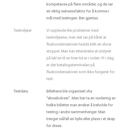
kompetanse på flere områder, og de var
en viktig suksessfaktor for å komme i
mål med testingen. Bør gjentas.
Testmiljøer
Vi opplevde lite problemer med
testmiljøene, men det var på håret at
fluxkondensatoren hadde blitt en show
stopper. Man bør etterstrebe at utstyret
på lab’en til en hver tid er i orden. Pr i dag
er det betalingsterminalen på
fluxkondensatoren som ikke fungerer for
test.
Testdata
Billettene ble organisert vha
“skruebokser”. Man bør ta en vurdering av
hvilke billetter man ønsker å beholde for
testing i andre sammenhenger. Man
trenger isåfall en hylle eller plass i et skap
for disse.