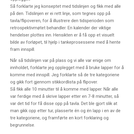
Så forklarte jeg konseptet med tidslinjen og fikk med alle
på den. Tidslinjen er ei rett linje, som tegnes opp på
tavla/flipoveren, for å illustrere den tidsperioden som
retrospektivmøtet behandler. En kalender der viktige
hendelser plottes inn. Hensikten er å få opp et visuelt
bilde av forløpet, til hjelp i tankeprosessene med å hente
fram innspill.
Når så tidslinjen var på plass og vi alle var enige om
innholdet, forklarte jeg opplegget med å bruke lapper for å
komme med innspill. Jeg forklarte så de tre kategoriene
og gikk fort gjennom stikkordlista på flipover.
Så fikk alle 10 minutter til å komme med lapper. Når alle
var ferdige med å skrive lapper etter en 7-8 minutter, så
var det tid for få disse opp på tavla. Det ble gjort slik at
man gikk opp etter tur, plasserte én og én lapp i en av de
tre kategoriene, og framførte en kort forklaring og
begrunnelse.