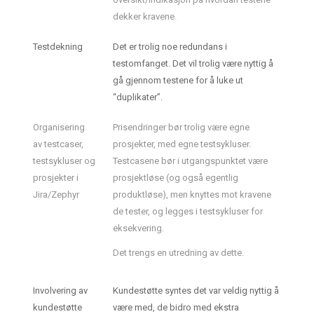
dekker kravene.
Testdekning
Det er trolig noe redundans i
testomfanget. Det vil trolig være nyttig å
gå gjennom testene for å luke ut
“duplikater”.
Organisering
Prisendringer bør trolig være egne
av testcaser,
prosjekter, med egne testsykluser.
testsykluser og
Testcasene bør i utgangspunktet være
prosjekter i
prosjektløse (og også egentlig
Jira/Zephyr
produktløse), men knyttes mot kravene
de tester, og legges i testsykluser for
eksekvering.
Det trengs en utredning av dette.
Involvering av
Kundestøtte syntes det var veldig nyttig å
kundestøtte
være med, de bidro med ekstra