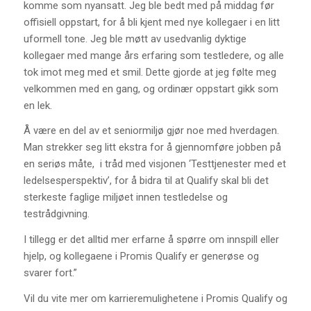
komme som nyansatt. Jeg ble bedt med på middag før
offisiell oppstart, for å bli kjent med nye kollegaer i en litt
uformell tone. Jeg ble møtt av usedvanlig dyktige
kollegaer med mange års erfaring som testledere, og alle
tok imot meg med et smil. Dette gjorde at jeg følte meg
velkommen med en gang, og ordinær oppstart gikk som
en lek.
Å være en del av et seniormiljø gjør noe med hverdagen.
Man strekker seg litt ekstra for å gjennomføre jobben på
en seriøs måte, i tråd med visjonen ‘Testtjenester med et
ledelsesperspektiv’, for å bidra til at Qualify skal bli det
sterkeste faglige miljøet innen testledelse og
testrådgivning.
I tillegg er det alltid mer erfarne å spørre om innspill eller
hjelp, og kollegaene i Promis Qualify er generøse og
svarer fort.”
Vil du vite mer om karrieremulighetene i Promis Qualify og