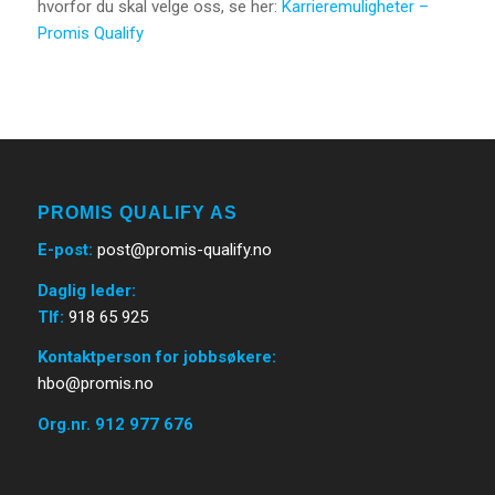
hvorfor du skal velge oss, se her:
Karrieremuligheter –
Promis Qualify
PROMIS QUALIFY AS
E-post
:
post@promis-qualify.no
Daglig leder:
Tlf:
918 65 925
Kontaktperson for jobbsøkere:
hbo@promis.no
Org.nr. 912 977 676