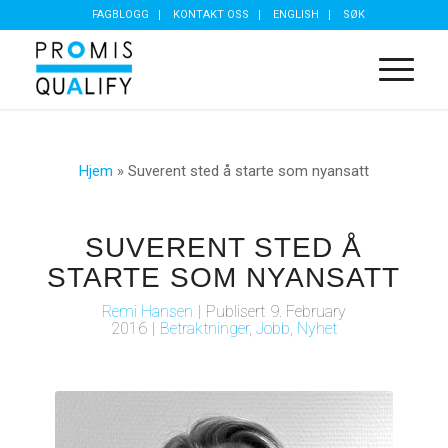
FAGBLOGG
KONTAKT OSS
ENGLISH
SØK
Hjem
»
Suverent sted å starte som nyansatt
SUVERENT STED Å
STARTE SOM NYANSATT
Remi Hansen
|
Publisert
9. February
2016
|
Betraktninger
,
Jobb
,
Nyhet