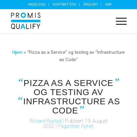
FAGBLOGG
KONTAKT OSS
ENGLISH
SØK
Hjem
»
“Pizza as a Service” og testing av “Infrastructure
as Code”
“
”
PIZZA AS A SERVICE
OG TESTING AV
“
INFRASTRUCTURE AS
”
CODE
Richard Rostad
|
Publisert
19. August
2022
|
Fagartikler
,
Nyhet