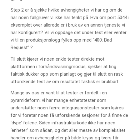
Step 2 er å sjekke hvilke avhengigheter vi har og om de
har noen fallgruver vi ikke har tenkt på. Hva om port 5044 i
eksemplet over allerede er i bruk av en annen tjeneste vi
har konfigurert? Vil vi oppdage det under test eller venter
vi til en produksjonslogg fylles opp med “400: Bad
Request” ?
Til slutt kjører vi noen enkle tester direkte mot
plattformen i forhåndsvisningmodus, sjekker at ting
faktisk dukker opp som planlagt og gjør til slutt en rask
utforskende test av om resultatet faktisk er brukbart.
Mange av oss er vant til at tester er fordelt i en
pyramideform; vi har mange enhetstester som
understøtter noen færre integrasjonstester som kjøres
før vi foretar noen få utforskende sesjoner for å finne de
‘dype’ feilene. Siden infrastrukturkode ikke har noen
‘enheter’ som sådan, og det aller meste av kompleksitet
handler om avhengigheter på både kryss og tvers får