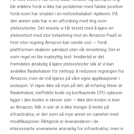
blir enklere fordi vi ikke har problemer med falske positive
fordi noen har snublet i en nettverkskabel i kjelleren. På
den annen side har vi en utfordring med ting som
ytelsestester: Det eneste vi får testet med å kjøre en
ytelsestest med stor belastning mot en Amazon PaaS er
hvor stor regning Amazon kan sende oss — fordi
plattformen skalerer sømløst uten vår innvirkning. Det er
som regel en lite matnyttig test. Imidlertid er det
fremdeles ønskelig å kjøre ytelsestester slik at vi kan
avdekke flaskehalser for nettopp å redusere regningen fra
Amazon, men de må kjøres på våre egne applikasjoner i
isolasjon. Vi taper ikke så mye på det; all erfaring tilsier at
flaskehalser, ineffektiv kode og bortkastede CPU sykluser
ligger i den koden vi skriver selv — ikke den koden vi leier
av Amazon. Når vi sier at vi ikke trenger å tenke på
infrastruktur, er det som så mye annet en sannhet med
modifikasjoner. Riktignok er leverandøren i de
interessante scenariene ansvarlig for infrastruktur, men vi