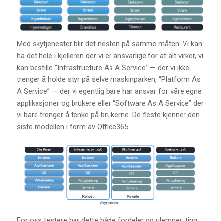
Med skytjenester blir det nesten på samme måten: Vi kan
ha det hele i kjelleren der vi er ansvarlige for at alt virker, vi
kan bestille “Infrastructure As A Service” — der vi ikke
trenger å holde styr på selve maskinparken, “Platform As
A Service” — der vi egentlig bare har ansvar for våre egne
applikasjoner og brukere eller “Software As A Service” der
vi bare trenger å tenke på brukerne. De fleste kjenner den
siste modellen i form av Office365.
For oss testere har dette både fordeler og ulemper; ting