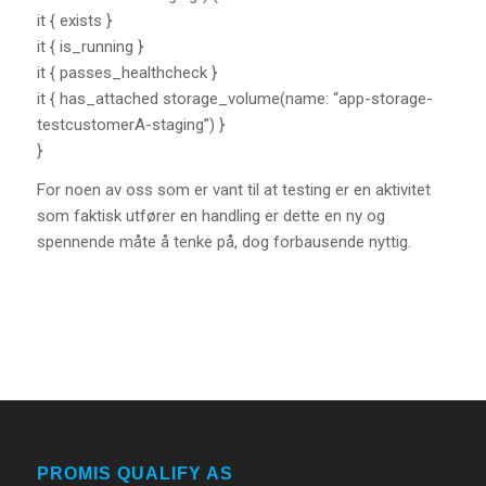
it { exists }
it { is_running }
it { passes_healthcheck }
it { has_attached storage_volume(name: “app-storage-
testcustomerA-staging”) }
}
For noen av oss som er vant til at testing er en aktivitet
som faktisk utfører en handling er dette en ny og
spennende måte å tenke på, dog forbausende nyttig.
PROMIS QUALIFY AS