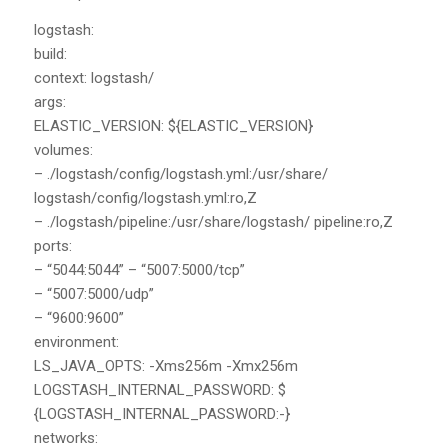
logstash:
build:
context: logstash/
args:
ELASTIC_VERSION: ${ELASTIC_VERSION}
volumes:
– ./logstash/config/logstash.yml:/usr/share/
logstash/config/logstash.yml:ro,Z
– ./logstash/pipeline:/usr/share/logstash/ pipeline:ro,Z
ports:
– “5044:5044” – “5007:5000/tcp”
– “5007:5000/udp”
– “9600:9600”
environment:
LS_JAVA_OPTS: -Xms256m -Xmx256m
LOGSTASH_INTERNAL_PASSWORD: $
{LOGSTASH_INTERNAL_PASSWORD:-}
networks: