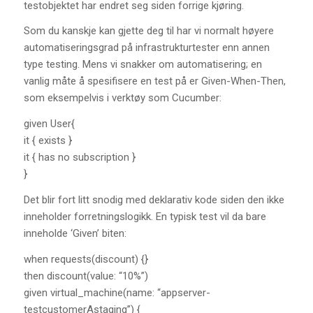
testobjektet har endret seg siden forrige kjøring.
Som du kanskje kan gjette deg til har vi normalt høyere
automatiseringsgrad på infrastrukturtester enn annen
type testing. Mens vi snakker om automatisering; en
vanlig måte å spesifisere en test på er Given-When-Then,
som eksempelvis i verktøy som Cucumber:
given User{
it { exists }
it { has no subscription }
}
Det blir fort litt snodig med deklarativ kode siden den ikke
inneholder forretningslogikk. En typisk test vil da bare
inneholde ‘Given’ biten:
when requests(discount) {}
then discount(value: “10%”)
given virtual_machine(name: “appserver-
testcustomerAstaging”) {