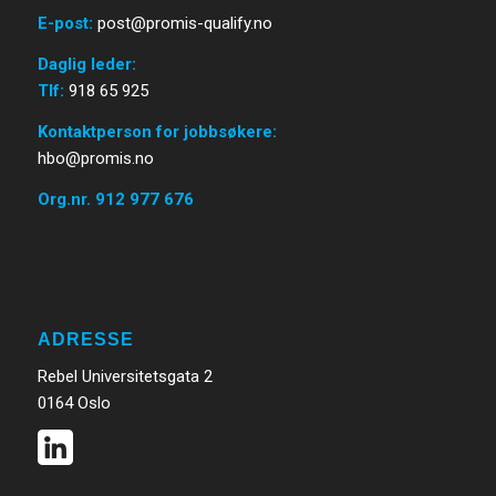
E-post
:
post@promis-qualify.no
Daglig leder:
Tlf:
918 65 925
Kontaktperson for jobbsøkere:
hbo@promis.no
Org.nr. 912 977 676
ADRESSE
Rebel Universitetsgata 2
0164 Oslo